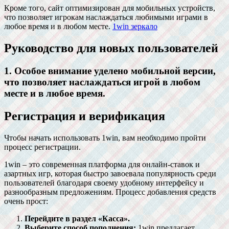
Кроме того, сайт оптимизирован для мобильных устройств,
что позволяет игрокам наслаждаться любимыми играми в
любое время и в любом месте.
1win зеркало
Руководство для новых пользователей
1. Особое внимание уделено мобильной версии,
что позволяет наслаждаться игрой в любом
месте и в любое время.
Регистрация и верификация
Чтобы начать использовать 1win, вам необходимо пройти
процесс регистрации.
1win – это современная платформа для онлайн-ставок и
азартных игр, которая быстро завоевала популярность среди
пользователей благодаря своему удобному интерфейсу и
разнообразным предложениям. Процесс добавления средств
очень прост:
Перейдите в раздел «Касса».
Выберите способ пополнения:
1win предлагает