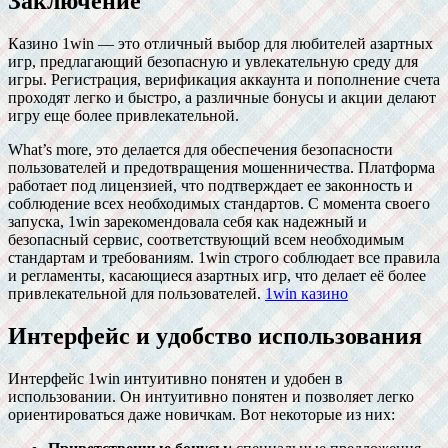
Заключение
Казино 1win — это отличный выбор для любителей азартных
игр, предлагающий безопасную и увлекательную среду для
игры. Регистрация, верификация аккаунта и пополнение счета
проходят легко и быстро, а различные бонусы и акции делают
игру еще более привлекательной.
What’s more, это делается для обеспечения безопасности
пользователей и предотвращения мошенничества. Платформа
работает под лицензией, что подтверждает ее законность и
соблюдение всех необходимых стандартов. С момента своего
запуска, 1win зарекомендовала себя как надежный и
безопасный сервис, соответствующий всем необходимым
стандартам и требованиям. 1win строго соблюдает все правила
и регламенты, касающиеся азартных игр, что делает её более
привлекательной для пользователей.
1win казино
Интерфейс и удобство использования
Интерфейс 1win интуитивно понятен и удобен в
использовании. Он интуитивно понятен и позволяет легко
ориентироваться даже новичкам. Вот некоторые из них: